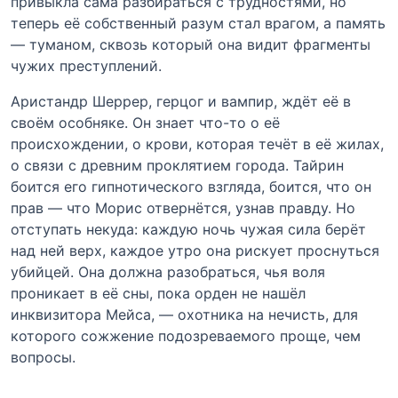
привыкла сама разбираться с трудностями, но
теперь её собственный разум стал врагом, а память
— туманом, сквозь который она видит фрагменты
чужих преступлений.
Аристандр Шеррер, герцог и вампир, ждёт её в
своём особняке. Он знает что-то о её
происхождении, о крови, которая течёт в её жилах,
о связи с древним проклятием города. Тайрин
боится его гипнотического взгляда, боится, что он
прав — что Морис отвернётся, узнав правду. Но
отступать некуда: каждую ночь чужая сила берёт
над ней верх, каждое утро она рискует проснуться
убийцей. Она должна разобраться, чья воля
проникает в её сны, пока орден не нашёл
инквизитора Мейса, — охотника на нечисть, для
которого сожжение подозреваемого проще, чем
вопросы.