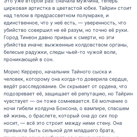
Это уже второй раз: сначала мужчина, теперь
цирковая артистка в цветастой юбке. Тайрин стоит
над телом в предрассветном полумраке, и
единственное, что у неё есть, — уверенность, что
убийство совершил не её разум, но точно её руки.
Город Тинеон давно привык к смерти, но эти
убийства иначе: выжженные колдовством органы,
белесые радужки, следы чьей-то чужой воли,
проникающей в сон.
Морис Керреро, начальник Тайного сыска и
человек, которому она когда-то доверила сердце,
ведёт расследование. Он скрывает от ордена, что
подозревает её, защищает её репутацию, но Тайрин
чувствует — он тоже сомневается. Её молчание о
ночи гибели колдуна Бонсона, о вампире, спасшем
ей жизнь, о браслете, который она до сих пор
носит, — всё это строит между ними стену. Она
привыкла быть сильной для младшего брата,