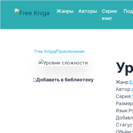
Жанры
Авторы
Серии
Под
книг
Free Kniga
/
Приключения
Ур
Добавить в библиотеку
Жанр:
Б
Автор:
Серия:
Размер
Язык:
Р
Добавл
Статус
Объём: