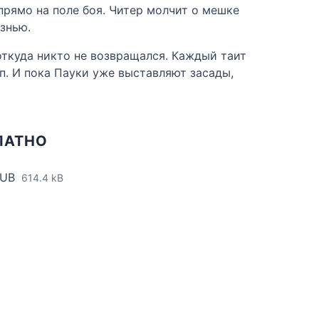
рямо на поле боя. Читер молчит о мешке
знью.
 откуда никто не возвращался. Каждый таит
п. И пока Пауки уже выставляют засады,
ЛАТНО
PUB
614.4 kB