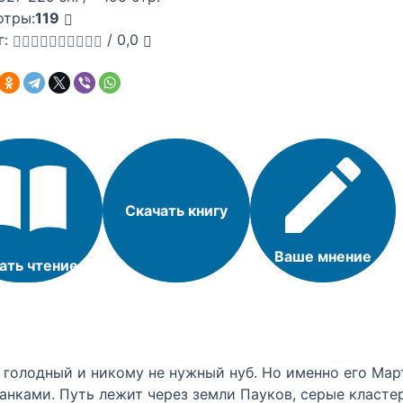
отры:
119
г:
/
0,0
Скачать книгу
Ваше мнение
ать чтение
 голодный и никому не нужный нуб. Но именно его Мар
танками. Путь лежит через земли Пауков, серые класте