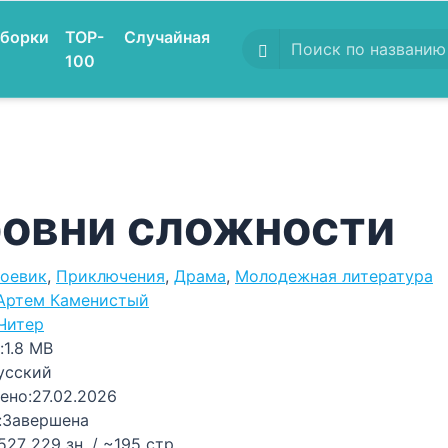
борки
TOP-
Случайная
100
овни сложности
оевик
,
Приключения
,
Драма
,
Молодежная литература
Артем Каменистый
Читер
:
1.8 MB
усский
ено:
27.02.2026
:
Завершена
527 229 зн. / ~195 стр.