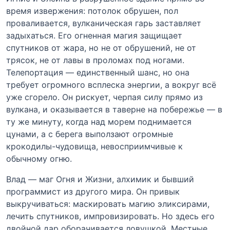
время извержения: потолок обрушен, пол
проваливается, вулканическая гарь заставляет
задыхаться. Его огненная магия защищает
спутников от жара, но не от обрушений, не от
трясок, не от лавы в проломах под ногами.
Телепортация — единственный шанс, но она
требует огромного всплеска энергии, а вокруг всё
уже сгорело. Он рискует, черпая силу прямо из
вулкана, и оказывается в таверне на побережье — в
ту же минуту, когда над морем поднимается
цунами, а с берега выползают огромные
крокодилы-чудовища, невосприимчивые к
обычному огню.
Влад — маг Огня и Жизни, алхимик и бывший
программист из другого мира. Он привык
выкручиваться: маскировать магию эликсирами,
лечить спутников, импровизировать. Но здесь его
двойной дар оборачивается ловушкой. Местные