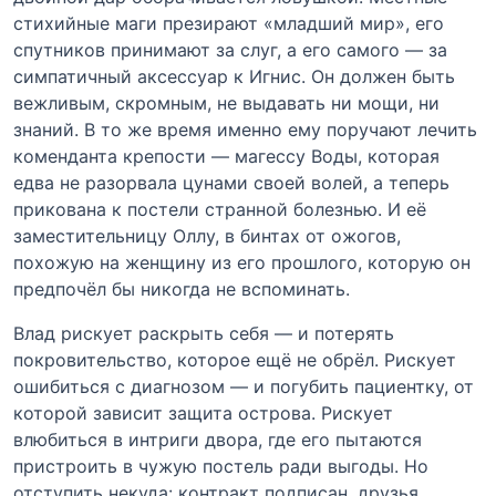
стихийные маги презирают «младший мир», его
спутников принимают за слуг, а его самого — за
симпатичный аксессуар к Игнис. Он должен быть
вежливым, скромным, не выдавать ни мощи, ни
знаний. В то же время именно ему поручают лечить
коменданта крепости — магессу Воды, которая
едва не разорвала цунами своей волей, а теперь
прикована к постели странной болезнью. И её
заместительницу Оллу, в бинтах от ожогов,
похожую на женщину из его прошлого, которую он
предпочёл бы никогда не вспоминать.
Влад рискует раскрыть себя — и потерять
покровительство, которое ещё не обрёл. Рискует
ошибиться с диагнозом — и погубить пациентку, от
которой зависит защита острова. Рискует
влюбиться в интриги двора, где его пытаются
пристроить в чужую постель ради выгоды. Но
отступить некуда: контракт подписан, друзья