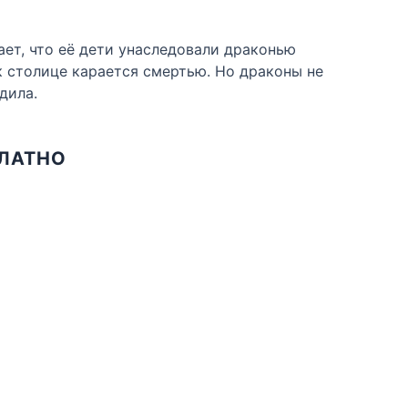
ает, что её дети унаследовали драконью
к столице карается смертью. Но драконы не
дила.
ПЛАТНО