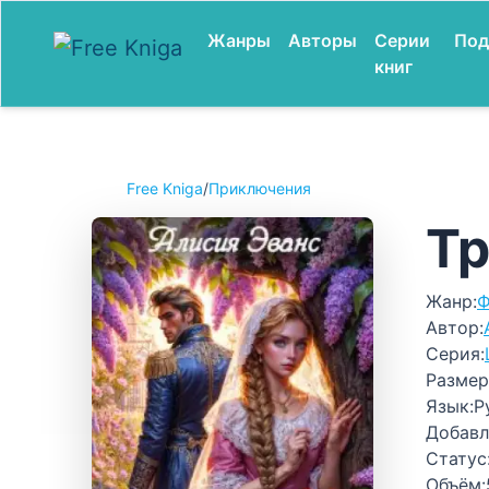
Жанры
Авторы
Серии
Под
книг
Free Kniga
/
Приключения
Тр
Жанр:
Ф
Автор:
Серия:
Размер
Язык:
Р
Добавл
Статус
Объём: