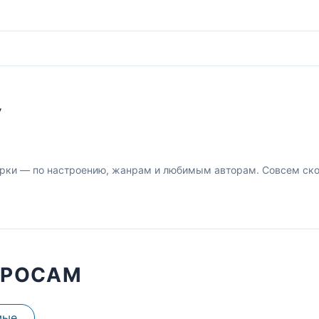
У
рки — по настроению, жанрам и любимым авторам. Совсем скор
ПРОСАМ
мые