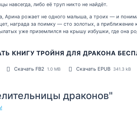
цы навсегда, либо её труп никто не найдёт.
а, Арина рожает не одного малыша, а троих — и поним
щет, награда за поимку — сто золотых, а приближение 
ылатых уже приземлился на крышу избушки, где она ро
ТЬ КНИГУ ТРОЙНЯ ДЛЯ ДРАКОНА БЕС
Скачать FB2
Скачать EPUB
1.0 MB
341.3 kB
лительницы драконов"
!