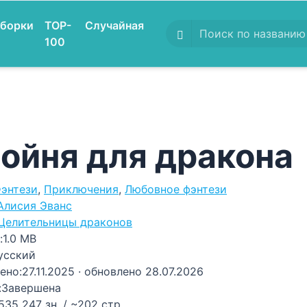
борки
TOP-
Случайная
100
ойня для дракона
энтези
,
Приключения
,
Любовное фэнтези
Алисия Эванс
Целительницы драконов
:
1.0 MB
усский
ено:
27.11.2025
· обновлено 28.07.2026
:
Завершена
535 247 зн. / ~202 стр.