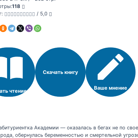
отры:
118
г:
/
5,0
Скачать книгу
Ваше мнение
ать чтение
абитуриентка Академии — оказалась в бегах не по сво
ода, обернулась беременностью и смертельной угрозо