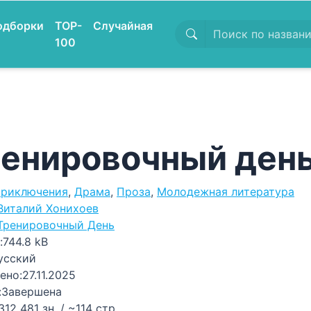
одборки
TOP-
Случайная
100
енировочный день
риключения
,
Драма
,
Проза
,
Молодежная литература
Виталий Хонихоев
Тренировочный День
:
744.8 kB
усский
ено:
27.11.2025
:
Завершена
312 481 зн. / ~114 стр.