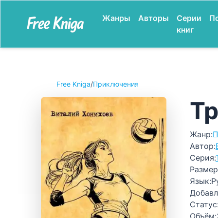
Жанры
Авторы
Серии
П
книг
Free Kniga
/
Приключения
Тр
Жанр:
П
Автор:
Серия:
Размер
Язык:
Р
Добавл
Статус
Объём: