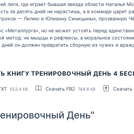
й лиги, где играет бывшая звезда области Наталья М
сть за десять дней не нарастишь, а в команде царит р
игроков — Лилию и Юлианну Синицыных, прозванную Ч
ос «Металлурга», но не может устоять перед единств
й метод: не мышцы и рефлексы, а моральное состояни
ять дней он должен превратить сборную из чужих и вра
Ь КНИГУ ТРЕНИРОВОЧНЫЙ ДЕНЬ 4 БЕ
TXT
Скачать FB2
Скачать
553.4 kB
744.8 kB
енировочный День"