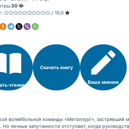
отры:
30
г:
/
10,0
Скачать книгу
Ваше мнение
ать чтение
ой волейбольной команды «Металлург», застрявший 
. Но личные запутанности отступают, когда руководст