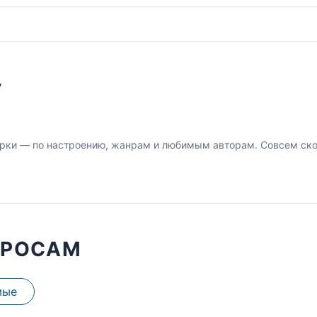
У
рки — по настроению, жанрам и любимым авторам. Совсем скор
ПРОСАМ
мые