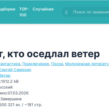
одборки
TOP-
Случайная
100
т, кто оседлал ветер
антастика
,
Приключения
,
Проза
,
Молодежная литерату
Сергей Самохин
Ветер
:
1012.2 kB
усский
ено:
07.03.2026
:
Завершена
500 321 зн. / ~181 стр.