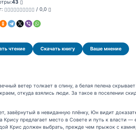
отры:
43
г:
/
0,0
ать чтение
Скачать книгу
Ваше мнение
ечный ветер толкает в спину, а белая пелена скрывает
 краем, откуда взялись люди. За такое в поселении ск
ет, завёрнутый в невиданную плёнку, Юн видит доказат
а Крису предлагает место в Совете и путь к власти — 
ой Крис должен выбрать, прежде чем прыжок с камня,