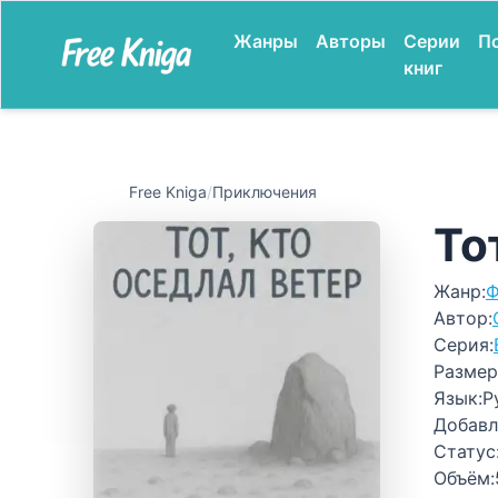
Жанры
Авторы
Серии
П
книг
Free Kniga
/
Приключения
То
Жанр:
Ф
Автор:
Серия:
Размер
Язык:
Р
Добавл
Статус
Объём: