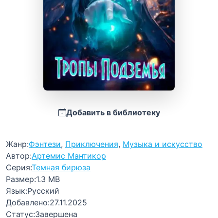
Добавить в библиотеку
Жанр:
Фэнтези
,
Приключения
,
Музыка и искусство
Автор:
Артемис Мантикор
Серия:
Темная бирюза
Размер:
1.3 MB
Язык:
Русский
Добавлено:
27.11.2025
Статус:
Завершена