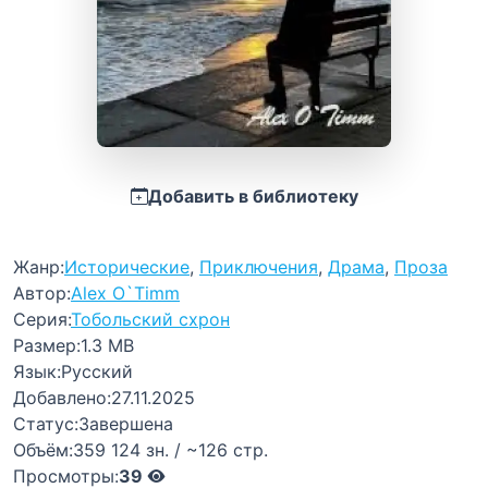
Добавить в библиотеку
Жанр:
Исторические
,
Приключения
,
Драма
,
Проза
Автор:
Alex O`Timm
Серия:
Тобольский схрон
Размер:
1.3 MB
Язык:
Русский
Добавлено:
27.11.2025
Статус:
Завершена
Объём:
359 124 зн. / ~126 стр.
Просмотры:
39