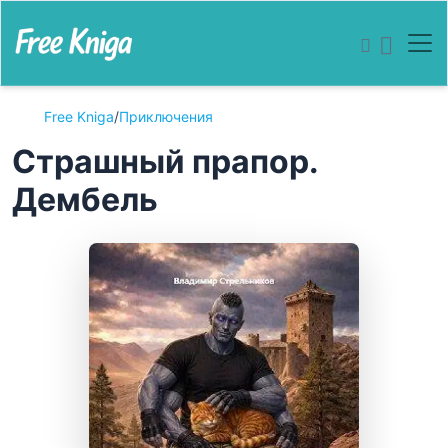
Free Kniga
/
Приключения
Страшный прапор.
Дембель