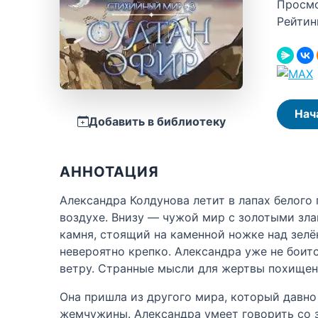
Просм
Рейтин
Нач
Добавить в библиотеку
АННОТАЦИЯ
Александра Колдунова летит в лапах белого
воздухе. Внизу — чужой мир с золотыми зла
камня, стоящий на каменной ножке над зелё
невероятно крепко. Александра уже не боитс
ветру. Странные мысли для жертвы похищени
Она пришла из другого мира, который давно
жемчужины. Александра умеет говорить со зв