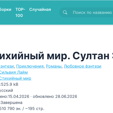
борки
TOP-
Случайная
100
ихийный мир. Султан
энтези
,
Приключения
,
Романы
,
Любовное фэнтези
Сильвия Лайм
Стихийный мир
:
525.9 kB
усский
ено:
15.04.2026
· обновлено 28.06.2026
:
Завершена
510 790 зн. / ~195 стр.