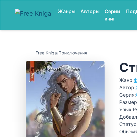
Жанры
Авторы
Серии
Под
книг
Free Kniga
/
Приключения
Ст
Жанр:
Ф
Автор:
Серия:
Размер
Язык:
Р
Добавл
Статус
Объём: