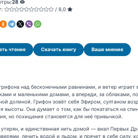
отры:
28
г:
/
8,0
ать чтение
Скачать книгу
Ваше мнение
 грифона над бесконечными равнинами, и ветер играет 
ками и маленькими домами, а впереди, за облаками, п
ной долиной. Грифон зовёт себя Эфиром, султаном воз
я высоты. Она думает о том, как бы покататься на спи
я, но похищения становятся для неё привычкой.
 утерян, и единственная нить домой — виал Первых Д
ерями, лечить водой и льдом, и прячет в себе силу, к