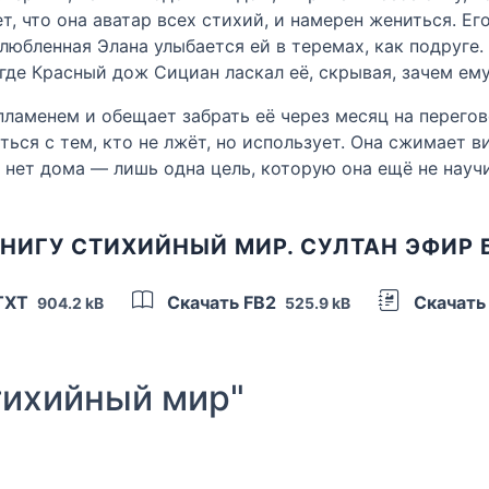
т, что она аватар всех стихий, и намерен жениться. Ег
юбленная Элана улыбается ей в теремах, как подруге. 
 где Красный дож Сициан ласкал её, скрывая, зачем ему
ламенем и обещает забрать её через месяц на перегово
аться с тем, кто не лжёт, но использует. Она сжимает 
ё нет дома — лишь одна цель, которую она ещё не науч
НИГУ СТИХИЙНЫЙ МИР. СУЛТАН ЭФИР
TXT
Скачать FB2
Скачать
904.2 kB
525.9 kB
ихийный мир"