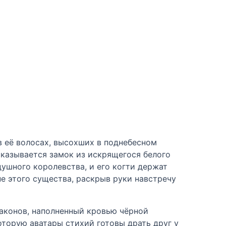
в её волосах, высохших в поднебесном
оказывается замок из искрящегося белого
душного королевства, и его когти держат
не этого существа, раскрыв руки навстречу
раконов, наполненный кровью чёрной
оторую аватары стихий готовы драть друг у