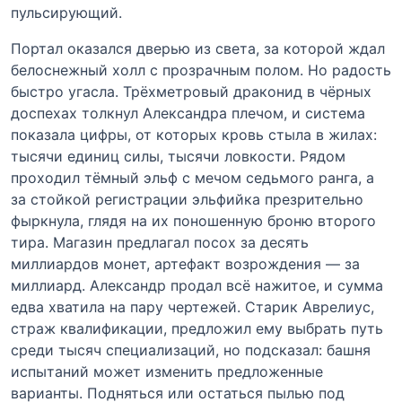
пульсирующий.
Портал оказался дверью из света, за которой ждал
белоснежный холл с прозрачным полом. Но радость
быстро угасла. Трёхметровый драконид в чёрных
доспехах толкнул Александра плечом, и система
показала цифры, от которых кровь стыла в жилах:
тысячи единиц силы, тысячи ловкости. Рядом
проходил тёмный эльф с мечом седьмого ранга, а
за стойкой регистрации эльфийка презрительно
фыркнула, глядя на их поношенную броню второго
тира. Магазин предлагал посох за десять
миллиардов монет, артефакт возрождения — за
миллиард. Александр продал всё нажитое, и сумма
едва хватила на пару чертежей. Старик Аврелиус,
страж квалификации, предложил ему выбрать путь
среди тысяч специализаций, но подсказал: башня
испытаний может изменить предложенные
варианты. Подняться или остаться пылью под