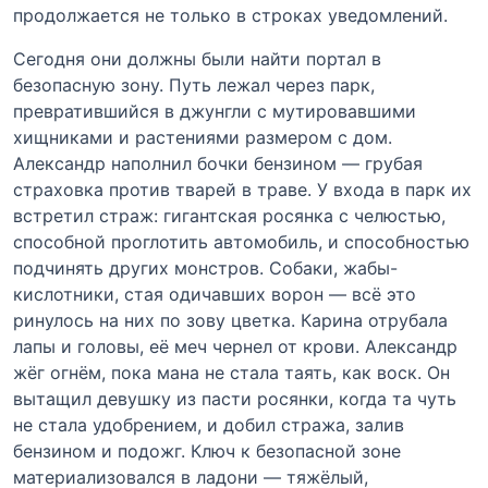
продолжается не только в строках уведомлений.
Сегодня они должны были найти портал в
безопасную зону. Путь лежал через парк,
превратившийся в джунгли с мутировавшими
хищниками и растениями размером с дом.
Александр наполнил бочки бензином — грубая
страховка против тварей в траве. У входа в парк их
встретил страж: гигантская росянка с челюстью,
способной проглотить автомобиль, и способностью
подчинять других монстров. Собаки, жабы-
кислотники, стая одичавших ворон — всё это
ринулось на них по зову цветка. Карина отрубала
лапы и головы, её меч чернел от крови. Александр
жёг огнём, пока мана не стала таять, как воск. Он
вытащил девушку из пасти росянки, когда та чуть
не стала удобрением, и добил стража, залив
бензином и подожг. Ключ к безопасной зоне
материализовался в ладони — тяжёлый,