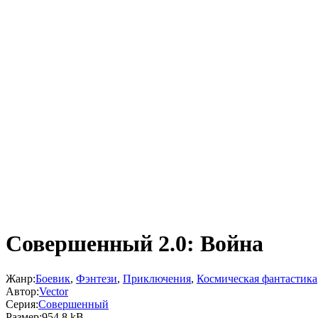
Совершенный 2.0: Война
Жанр:
Боевик
,
Фэнтези
,
Приключения
,
Космическая фантастика
Автор:
Vector
Серия:
Совершенный
Размер:
954.8 kB