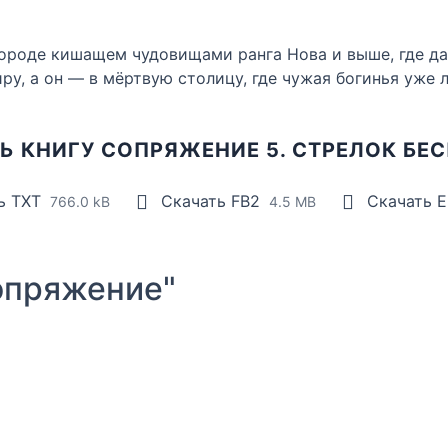
 городе кишащем чудовищами ранга Нова и выше, где 
ру, а он — в мёртвую столицу, где чужая богинья уже 
Ь КНИГУ СОПРЯЖЕНИЕ 5. СТРЕЛОК БЕ
ь TXT
Скачать FB2
Скачать 
766.0 kB
4.5 MB
опряжение"