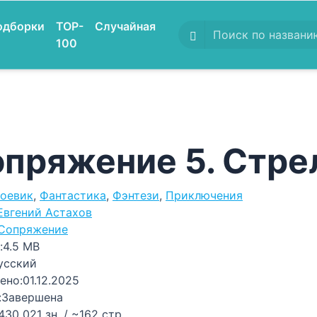
одборки
TOP-
Случайная
100
пряжение 5. Стре
оевик
,
Фантастика
,
Фэнтези
,
Приключения
Евгений Астахов
Сопряжение
:
4.5 MB
усский
ено:
01.12.2025
:
Завершена
430 021 зн. / ~162 стр.