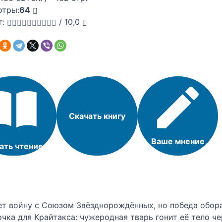
отры:
64
г:
/
10,0
Скачать книгу
Ваше мнение
ать чтение
ет войну с Союзом Звёзднорождённых, но победа обор
ка для Крайтакса: чужеродная тварь гонит её тело чер