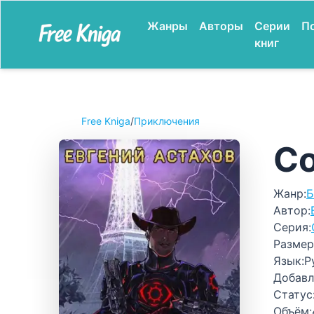
Жанры
Авторы
Серии
П
книг
Free Kniga
/
Приключения
Со
Жанр:
Б
Автор:
Серия:
Размер
Язык:
Р
Добавл
Статус
Объём: