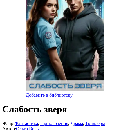
Добавить в библиотеку
Слабость зверя
Жанр:
Фантастика
,
Приключения
,
Драма
,
Триллеры
Автор:
Ольга Вель