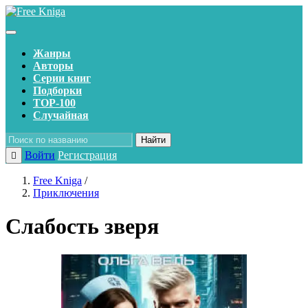
Жанры
Авторы
Серии книг
Подборки
TOP-100
Случайная
Найти
Войти
Регистрация
Free Kniga
/
Приключения
Слабость зверя