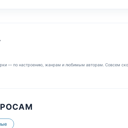
У
рки — по настроению, жанрам и любимым авторам. Совсем скор
ПРОСАМ
мые