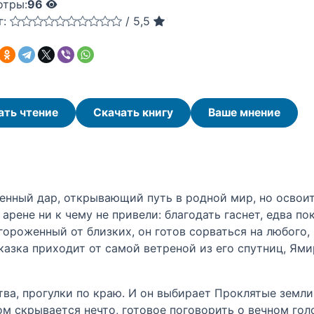
отры:
96
г:
/
5,5
ать чтение
Скачать книгу
Ваше мнение
нный дар, открывающий путь в родной мир, но освоит
рене ни к чему не привели: благодать гаснет, едва по
ороженный от близких, он готов сорваться на любого,
казка приходит от самой ветреной из его спутниц, Ями
ва, прогулки по краю. И он выбирает Проклятые земли
м скрывается нечто, готовое поговорить о вечном гол