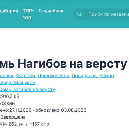
одборки
TOP-
Случайная
100
мь Нагибов на версту
оевик
,
Фэнтези
,
Приключения
,
Попаданцы
,
Юмор
Тимур Машуков
Семь, загибов на версту
:
916.7 kB
усский
ено:
27.11.2025
· обновлено 03.08.2026
:
Завершена
414 262 зн. / ~157 стр.