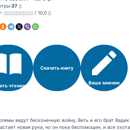
отры:
37
г:
/
10,0
Скачать книгу
Ваше мнение
ать чтение
големы ведут бесконечную войну, Вить и его брат Вади
астает новая рука, но он пока беспомощен, и вся охота