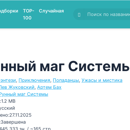
одборки
TOP-
Случайная
100
нный маг Системы
энтези
,
Приключения
,
Попаданцы
,
Ужасы и мистика
Лев Жуковский
,
Артем Бах
Рунный маг Системы
:
1.2 MB
усский
ено:
27.11.2025
:
Завершена
445 333 зн. / ~165 стр.