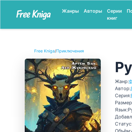
Жанры
Авторы
Серии
П
книг
Free Kniga
/
Приключения
Ру
Жанр:
Ф
Автор:
Серия:
Размер
Язык:
Р
Добавл
Статус
Объём: