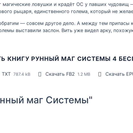
ет магические ловушки и крадёт ОС у павших чудовищ 
ового рыцаря, единственного голема, который не желае
обратим — совсем другое дело. А между тем припасы 
големы выставили заслон. Вить уже видел арку, похожую
Ь КНИГУ РУННЫЙ МАГ СИСТЕМЫ 4 БЕ
ь TXT
Скачать FB2
Скачать E
787.4 kB
1.2 MB
нный маг Системы"