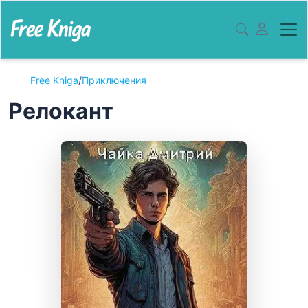
Free Kniga
/
Приключения
Релокант