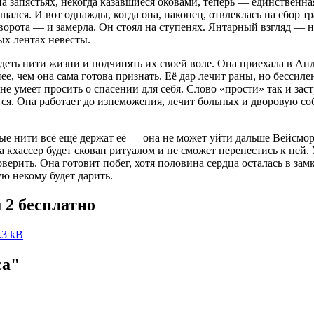
а запястьях, некогда казавшиеся оковами, теперь — единственная 
щался. И вот однажды, когда она, наконец, отвлеклась на сбор тр
 ворота — и замерла. Он стоял на ступенях. Янтарный взгляд — 
ых лентах невесты.
ть нити жизни и подчинять их своей воле. Она приехала в Андр
е, чем она сама готова признать. Её дар лечит раны, но бессиле
е умеет просить о спасении для себя. Слово «прости» так и застр
ся. Она работает до изнеможения, лечит больных и дворовую соб
рые нити всё ещё держат её — она не может уйти дальше Вейсмор
да кхассер будет скован ритуалом и не сможет перенестись к ней
ерить. Она готовит побег, хотя половина сердца осталась в замке
ю некому будет дарить.
 2 бесплатно
.3 kB
са"