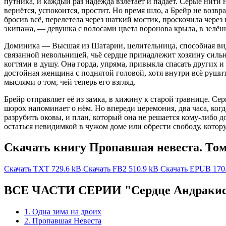
путника, и каждый раз надежда взлетает и падает. Серые нити н
вернётся, успокоится, простит. Но время шло, а Брейр не возвра
бросив всё, перелетела через шаткий мостик, проскочила через
экипажа, — девушка с волосами цвета воронова крыла, в зелён
Доминика — Высшая из Шатарии, целительница, способная виде
связанной невольницей, чьё сердце принадлежит хозяину сильне
когтями в душу. Она горда, упряма, привыкла спасать других и н
достойная женщина с поднятой головой, хотя внутри всё рушит
мыслями о том, чей теперь его взгляд.
Брейр отправляет её из замка, в хижину к старой травнице. Се
шорох напоминает о нём. Но впереди церемония, два часа, ког
разрубить оковы, и план, который она не решается кому-либо дов
остаться невидимкой в чужом доме или обрести свободу, котору
Скачать книгу Пропавшая невеста. Том
Скачать TXT
729.6 kB
Скачать FB2
510.9 kB
Скачать EPUB
170
ВСЕ ЧАСТИ СЕРИИ "Сердце Андраки
1. Одна зима на двоих
2. Пропавшая Невеста