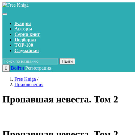
Жанры
Авторы
Серии книг
Подборки
TOP-100
Случайная
Найти
Войти
Регистрация
Free Kniga
/
Приключения
Пропавшая невеста. Том 2
Пропавшая невеста. Том 2