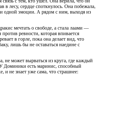
связь с тем, кто ушёл. Она верила, что он
ав в лесу, сердце споткнулось. Она побежала,
ни одной эмоции. А рядом с ним, выходя из
акис мечтать о свободе, а стала лаами —
н против ревности, которая впивается
евает в горле, пока она делает вид, что
аку, лишь бы не оставаться наедине с
а, не может вырваться из круга, где каждый
. У Доминики есть маринис, способный
, и не знает уже сама, что страшнее: