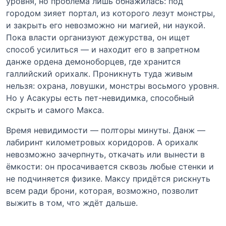
уровня, но проблема лишь обнажилась: под
городом зияет портал, из которого лезут монстры,
и закрыть его невозможно ни магией, ни наукой.
Пока власти организуют дежурства, он ищет
способ усилиться — и находит его в запретном
данже ордена демоноборцев, где хранится
галлийский орихалк. Проникнуть туда живым
нельзя: охрана, ловушки, монстры восьмого уровня.
Но у Асакуры есть пет-невидимка, способный
скрыть и самого Макса.
Время невидимости — полторы минуты. Данж —
лабиринт километровых коридоров. А орихалк
невозможно зачерпнуть, откачать или вынести в
ёмкости: он просачивается сквозь любые стенки и
не подчиняется физике. Максу придётся рискнуть
всем ради брони, которая, возможно, позволит
выжить в том, что ждёт дальше.