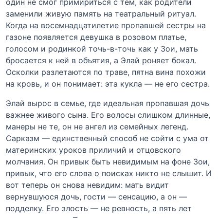
один не смог примириться с тем, как родители
заменили живую память на театральный ритуал.
Когда на восемнадцатилетие пропавшей сестры на
газоне появляется девушка в розовом платье,
голосом и родинкой точь-в-точь как у Зои, мать
бросается к ней в объятия, а Элай роняет бокал.
Осколки разлетаются по траве, пятна вина похожи
на кровь, и он понимает: эта кукла — не его сестра.
Элай вырос в семье, где идеальная пропавшая дочь
важнее живого сына. Его волосы слишком длинные,
манеры не те, он не ангел из семейных легенд.
Сарказм — единственный способ не сойти с ума от
материнских уроков приличий и отцовского
молчания. Он привык быть невидимым на фоне Зои,
привык, что его слова о поисках никто не слышит. И
вот теперь он снова невидим: мать видит
вернувшуюся дочь, гости — сенсацию, а он —
подделку. Его злость — не ревность, а пять лет