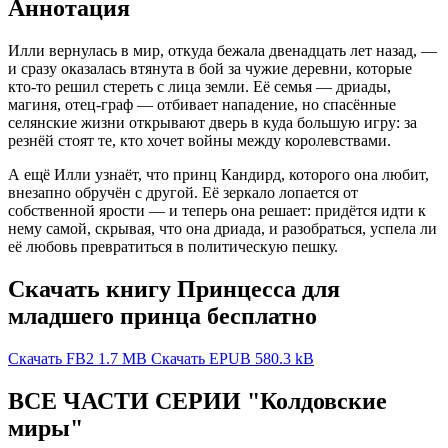
Аннотация
Илли вернулась в мир, откуда бежала двенадцать лет назад, —
и сразу оказалась втянута в бой за чужие деревни, которые
кто-то решил стереть с лица земли. Её семья — дриады,
магиня, отец-граф — отбивает нападение, но спасённые
селянские жизни открывают дверь в куда большую игру: за
резнёй стоят те, кто хочет войны между королевствами.
А ещё Илли узнаёт, что принц Кандирд, которого она любит,
внезапно обручён с другой. Её зеркало лопается от
собственной ярости — и теперь она решает: придётся идти к
нему самой, скрывая, что она дриада, и разобраться, успела ли
её любовь превратиться в политическую пешку.
Скачать книгу Принцесса для
младшего принца бесплатно
Скачать FB2
1.7 MB
Скачать EPUB
580.3 kB
ВСЕ ЧАСТИ СЕРИИ "Колдовские
миры"