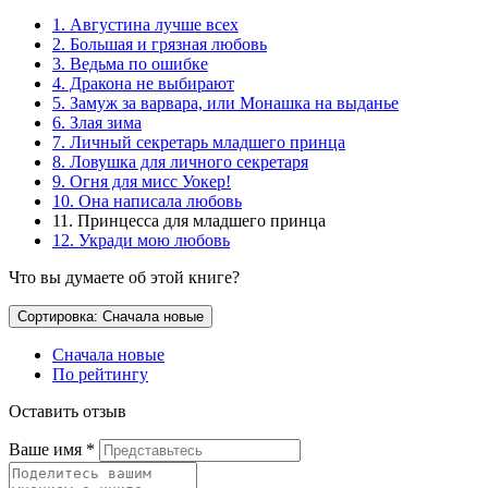
1. Августина лучше всех
2. Большая и грязная любовь
3. Ведьма по ошибке
4. Дракона не выбирают
5. Замуж за варвара, или Монашка на выданье
6. Злая зима
7. Личный секретарь младшего принца
8. Ловушка для личного секретаря
9. Огня для мисс Уокер!
10. Она написала любовь
11. Принцесса для младшего принца
12. Укради мою любовь
Что вы думаете об этой книге?
Сортировка: Сначала новые
Сначала новые
По рейтингу
Оставить отзыв
Ваше имя
*