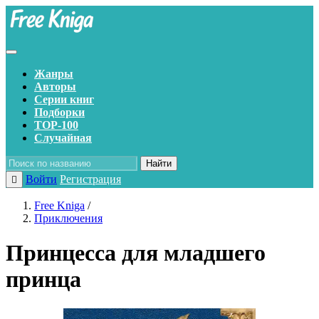
Жанры
Авторы
Серии книг
Подборки
TOP-100
Случайная
Найти
Войти
Регистрация
Free Kniga
/
Приключения
Принцесса для младшего
принца