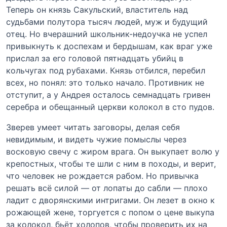
Теперь он князь Сакульский, властитель над
судьбами полутора тысяч людей, муж и будущий
отец. Но вчерашний школьник-недоучка не успел
привыкнуть к доспехам и бердышам, как враг уже
прислал за его головой пятнадцать убийц в
кольчугах под рубахами. Князь отбился, перебил
всех, но понял: это только начало. Противник не
отступит, а у Андрея осталось семнадцать гривен
серебра и обещанный церкви колокол в сто пудов.
Зверев умеет читать заговоры, делая себя
невидимым, и видеть чужие помыслы через
восковую свечу с жиром врага. Он выкупает волю у
крепостных, чтобы те шли с ним в походы, и верит,
что человек не рождается рабом. Но привычка
решать всё силой — от лопаты до сабли — плохо
ладит с дворянскими интригами. Он лезет в окно к
рожающей жене, торгуется с попом о цене выкупа
за колокол, бьёт холопов, чтобы проверить их на