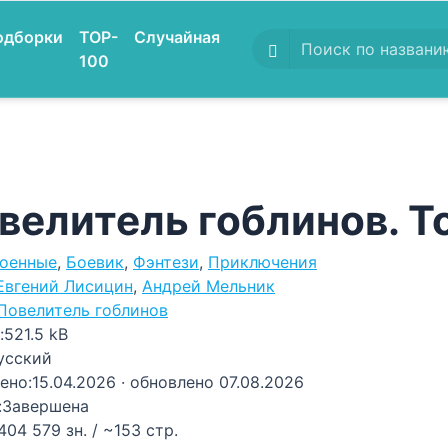
одборки
TOP-
Случайная
100
велитель гоблинов. Т
оенные
,
Боевик
,
Фэнтези
,
Приключения
Евгений Лисицин
,
Андрей Мельник
Повелитель гоблинов
:
521.5 kB
усский
ено:
15.04.2026
· обновлено 07.08.2026
:
Завершена
404 579 зн. / ~153 стр.