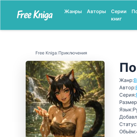
Жанры
Авторы
Серии
П
книг
Free Kniga
/
Приключения
По
Жанр:
В
Автор:
Серия:
Размер
Язык:
Р
Добавл
Статус
Объём: