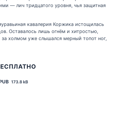
ними — лич тридцатого уровня, чья защитная
 муравьиная кавалерия Коржика истощилась
ов. Оставалось лишь огнём и хитростью,
о за холмом уже слышался мерный топот ног,
БЕСПЛАТНО
EPUB
173.8 kB