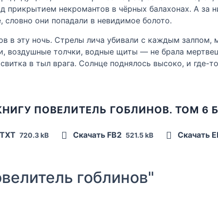
под прикрытием некромантов в чёрных балахонах. А за 
, словно они попадали в невидимое болото.
ов в эту ночь. Стрелы лича убивали с каждым залпом,
и, воздушные толчки, водные щиты — не брала мертвец
свитка в тыл врага. Солнце поднялось высоко, и где-т
КНИГУ ПОВЕЛИТЕЛЬ ГОБЛИНОВ. ТОМ 6 
 TXT
Скачать FB2
Скачать 
720.3 kB
521.5 kB
велитель гоблинов"