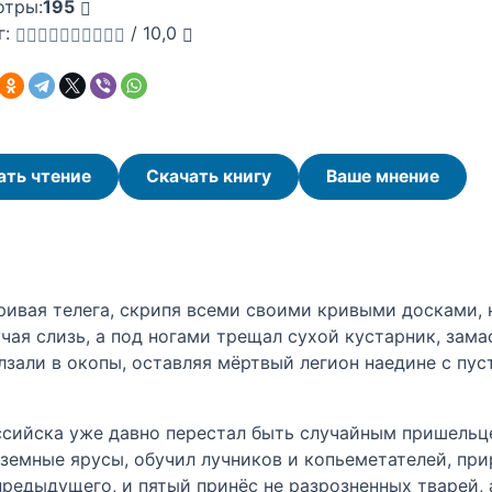
отры:
195
г:
/
10,0
ать чтение
Скачать книгу
Ваше мнение
ривая телега, скрипя всеми своими кривыми досками, н
ая слизь, а под ногами трещал сухой кустарник, зама
лзали в окопы, оставляя мёртвый легион наедине с пу
ссийска уже давно перестал быть случайным пришельц
дземные ярусы, обучил лучников и копьеметателей, пр
предыдущего, и пятый принёс не разрозненных тварей,