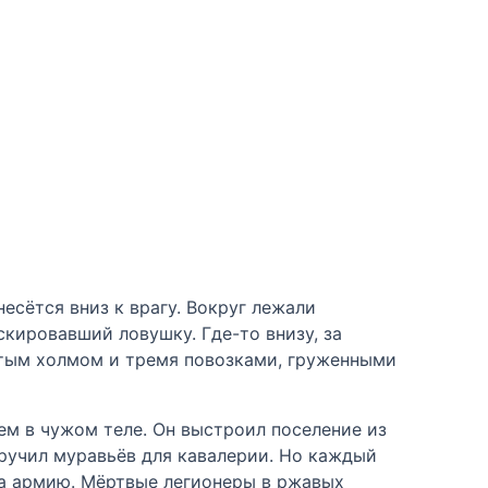
есётся вниз к врагу. Вокруг лежали
скировавший ловушку. Где-то внизу, за
стым холмом и тремя повозками, груженными
ем в чужом теле. Он выстроил поселение из
иручил муравьёв для кавалерии. Но каждый
 а армию. Мёртвые легионеры в ржавых