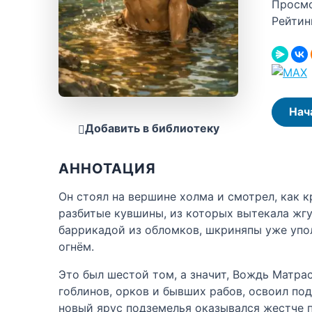
Просм
Рейтин
Нач
Добавить в библиотеку
АННОТАЦИЯ
Он стоял на вершине холма и смотрел, как к
разбитые кувшины, из которых вытекала жгуч
баррикадой из обломков, шкриняпы уже упо
огнём.
Это был шестой том, а значит, Вождь Матра
гоблинов, орков и бывших рабов, освоил по
новый ярус подземелья оказывался жестче 