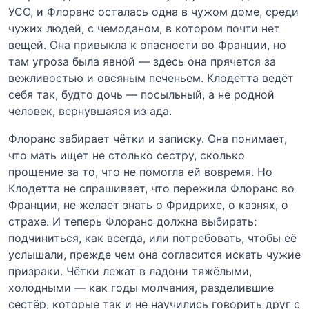
УСО, и Флоранс осталась одна в чужом доме, среди
чужих людей, с чемоданом, в котором почти нет
вещей. Она привыкла к опасности во Франции, но
там угроза была явной — здесь она прячется за
вежливостью и овсяным печеньем. Клодетта ведёт
себя так, будто дочь — посыльный, а не родной
человек, вернувшаяся из ада.
Флоранс забирает чётки и записку. Она понимает,
что мать ищет не столько сестру, сколько
прощение за то, что не помогла ей вовремя. Но
Клодетта не спрашивает, что пережила Флоранс во
Франции, не желает знать о Фридрихе, о казнях, о
страхе. И теперь Флоранс должна выбирать:
подчиниться, как всегда, или потребовать, чтобы её
услышали, прежде чем она согласится искать чужие
призраки. Чётки лежат в ладони тяжёлыми,
холодными — как годы молчания, разделившие
сестёр, которые так и не научились говорить друг с