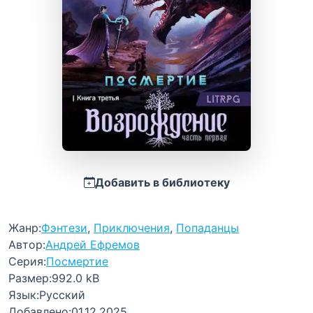
Добавить в библиотеку
Жанр:
Фэнтези
,
Приключения
,
Попаданцы
Автор:
Андрей Ефремов
Серия:
Посмертие
Размер:
992.0 kB
Язык:
Русский
Добавлено:
01.12.2025