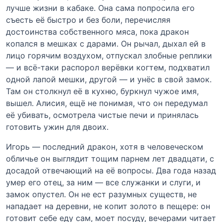
лучше жизни в кабаке. Она сама попросила его
съесть её быстро и без боли, перечисляя
достоинства собственного мяса, пока дракон
копался в мешках с дарами. Он рычал, дыхал ей в
лицо горячим воздухом, отпускал злобные реплики
— и всё-таки распорол верёвки когтем, подхватил
одной лапой мешки, другой — и унёс в свой замок.
Там он столкнул её в кухню, буркнул чужое имя,
вышел. Алисия, ещё не понимая, что он передумал
её убивать, осмотрела чистые печи и принялась
готовить ужин для двоих.
Игорь — последний дракон, хотя в человеческом
обличье он выглядит тощим парнем лет двадцати, с
досадой отвечающий на её вопросы. Два года назад
умер его отец, за ним — все служанки и слуги, и
замок опустел. Он не ест разумных существ, не
нападает на деревни, не копит золото в пещере: он
готовит себе еду сам, моет посуду, вечерами читает