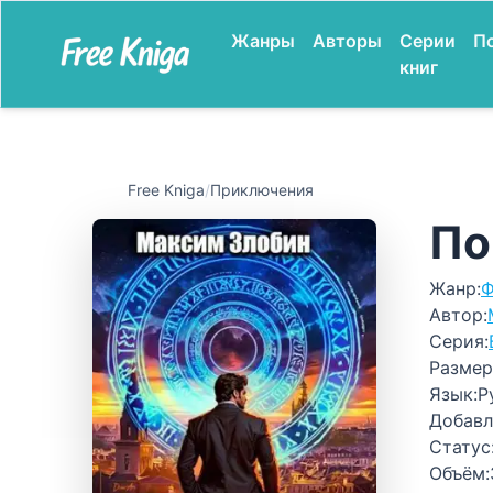
Жанры
Авторы
Серии
П
книг
Free Kniga
/
Приключения
По
Жанр:
Ф
Автор:
Серия:
Размер
Язык:
Р
Добавл
Статус
Объём: