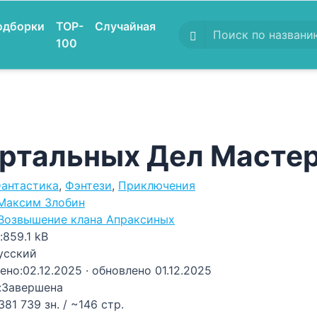
одборки
TOP-
Случайная
100
ртальных Дел Мастер.
антастика
,
Фэнтези
,
Приключения
Максим Злобин
Возвышение клана Апраксиных
:
859.1 kB
усский
ено:
02.12.2025
· обновлено 01.12.2025
:
Завершена
381 739 зн. / ~146 стр.