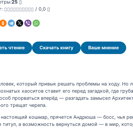
отры:
25
г:
/
0,0
ать чтение
Скачать книгу
Ваше мнение
ловек, который привык решать проблемы на ходу. Но л
хнатых хаоситов ставит его перед загадкой, где груб
пособ прорваться вперёд — разгадать замысел Архитект
рого трещат черепа.
ся настоящий кошмар, прячется Андрюша — босс, чья р
е титул, а возможность вернуться домой — в мир, кот