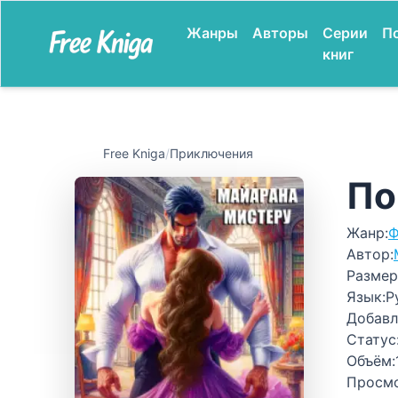
Жанры
Авторы
Серии
П
книг
Free Kniga
/
Приключения
По
Жанр:
Ф
Автор:
Размер
Язык:
Р
Добавл
Статус
Объём:
Просм