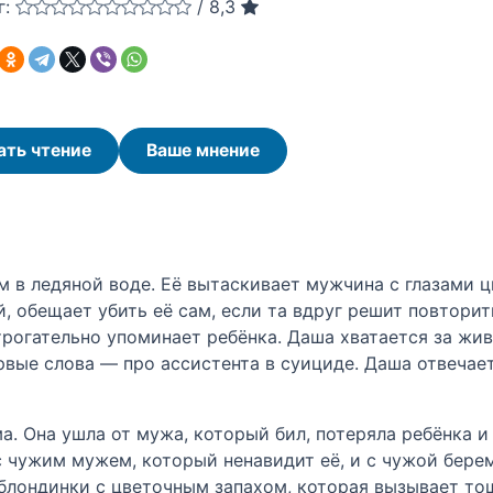
г:
/
8,3
ать чтение
Ваше мнение
 в ледяной воде. Её вытаскивает мужчина с глазами цв
ой, обещает убить её сам, если та вдруг решит повтори
трогательно упоминает ребёнка. Даша хватается за жив
рвые слова — про ассистента в суициде. Даша отвечает
а. Она ушла от мужа, который бил, потеряла ребёнка и
 с чужим мужем, который ненавидит её, и с чужой бере
 блондинки с цветочным запахом, которая вызывает тош