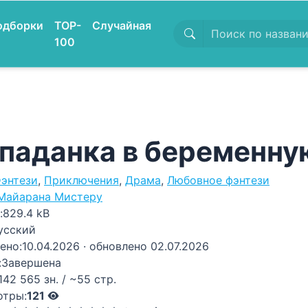
одборки
TOP-
Случайная
100
паданка в беременну
энтези
,
Приключения
,
Драма
,
Любовное фэнтези
Майарана Мистеру
:
829.4 kB
усский
ено:
10.04.2026
· обновлено 02.07.2026
:
Завершена
142 565 зн. / ~55 стр.
отры:
121