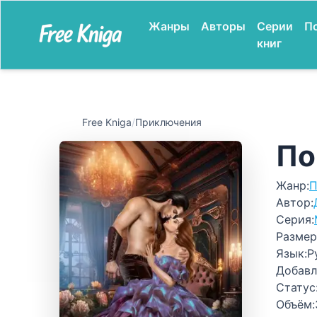
Жанры
Авторы
Серии
П
книг
Free Kniga
/
Приключения
По
Жанр:
П
Автор:
Серия:
Размер
Язык:
Р
Добавл
Статус
Объём: