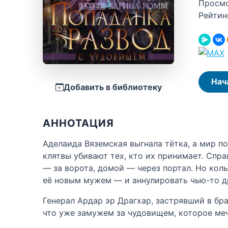
Просм
Рейтин
Нач
Добавить в библиотеку
АННОТАЦИЯ
Аделаида Вяземская выгнала тётка, а мир по
клятвы убивают тех, кто их принимает. Спр
— за ворота, домой — через портал. Но коль
её новым мужем — и аннулировать чью-то д
Генерал Ардар эр Драгхар, застрявший в бра
что уже замужем за чудовищем, которое мечт