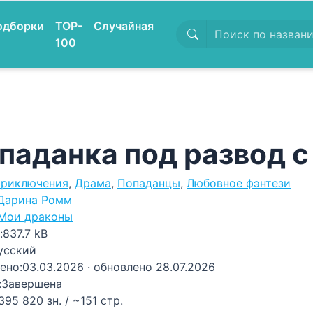
одборки
TOP-
Случайная
100
паданка под развод 
риключения
,
Драма
,
Попаданцы
,
Любовное фэнтези
Дарина Ромм
Мои драконы
:
837.7 kB
усский
ено:
03.03.2026
· обновлено 28.07.2026
:
Завершена
395 820 зн. / ~151 стр.