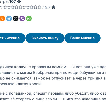
отры:
107
г:
/
9,7
ать чтение
Скачать книгу
Ваше мнение
дкинул колдун с кровавым камнем — и вот она уже вдов
авившись с магом Варбрелем при помощи бабушкиного 
цо не снимается, замок не отпускает, а через три дня
ревнюю клятву крови.
ке с попаданкой, спешит первым: либо убедит, либо овд
ает её стереть с лица земли — и что это чудовище во