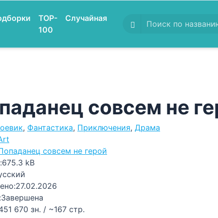
одборки
TOP-
Случайная
100
паданец совсем не ге
оевик
,
Фантастика
,
Приключения
,
Драма
Art
Попаданец совсем не герой
:
675.3 kB
усский
ено:
27.02.2026
:
Завершена
451 670 зн. / ~167 стр.