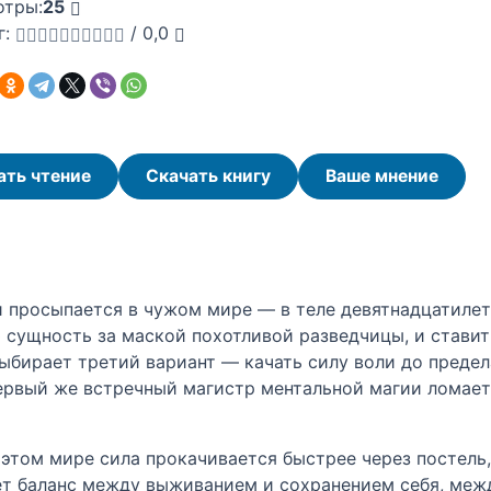
отры:
25
г:
/
0,0
ать чтение
Скачать книгу
Ваше мнение
 просыпается в чужом мире — в теле девятнадцатилет
 сущность за маской похотливой разведчицы, и ставит
выбирает третий вариант — качать силу воли до пред
ервый же встречный магистр ментальной магии ломает
в этом мире сила прокачивается быстрее через постель
ет баланс между выживанием и сохранением себя, меж