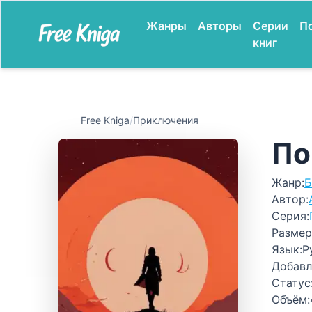
Жанры
Авторы
Серии
П
книг
Free Kniga
/
Приключения
По
Жанр:
Б
Автор:
Серия:
Размер
Язык:
Р
Добавл
Статус
Объём: