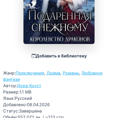
Добавить в библиотеку
Жанр:
Приключения
,
Драма
,
Романы
,
Любовное
фэнтези
Автор:
Дора Коуст
Размер:
1.1 MB
Язык:
Русский
Добавлено:
08.04.2026
Статус:
Завершена
Объём:
557 072 зн. / ~213 стр.