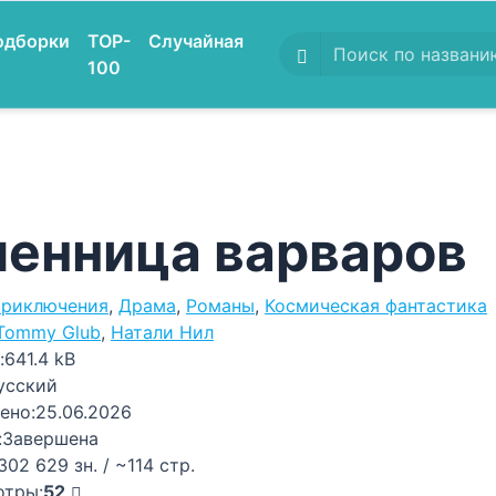
одборки
TOP-
Случайная
100
енница варваров
риключения
,
Драма
,
Романы
,
Космическая фантастика
Tommy Glub
,
Натали Нил
:
641.4 kB
усский
ено:
25.06.2026
:
Завершена
302 629 зн. / ~114 стр.
отры:
52