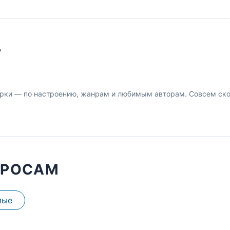
У
рки — по настроению, жанрам и любимым авторам. Совсем скор
ПРОСАМ
мые