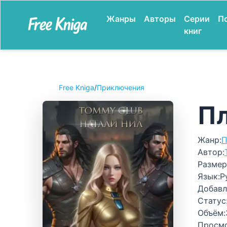
Жанры
Авторы
Серии
П
книг
Free Kniga
/
Приключения
Пл
Жанр:
П
Автор:
Размер
Язык:
Р
Добавл
Статус
Объём:
Просм