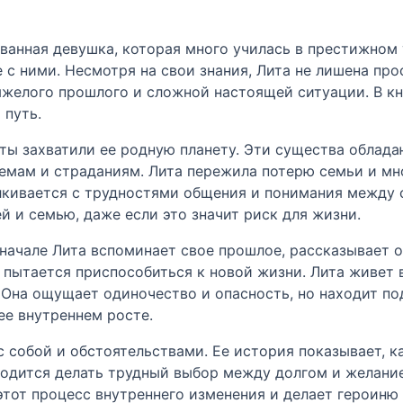
ованная девушка, которая много училась в престижном 
 с ними. Несмотря на свои знания, Лита не лишена про
тяжелого прошлого и сложной настоящей ситуации. В кн
 путь.
ниты захватили ее родную планету. Эти существа обла
емам и страданиям. Лита пережила потерю семьи и мн
алкивается с трудностями общения и понимания между 
й и семью, даже если это значит риск для жизни.
начале Лита вспоминает свое прошлое, рассказывает о 
а пытается приспособиться к новой жизни. Лита живет 
. Она ощущает одиночество и опасность, но находит п
ее внутреннем росте.
 с собой и обстоятельствами. Ее история показывает, к
ходится делать трудный выбор между долгом и желание
от процесс внутреннего изменения и делает героиню 