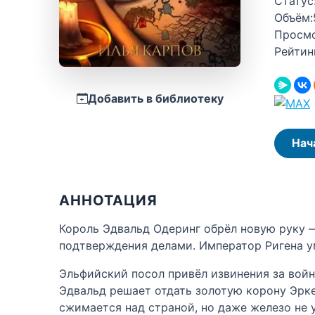
Статус
Объём:
Просм
Рейтин
Добавить в библиотеку
Нач
АННОТАЦИЯ
Король Эдвальд Одеринг обрёл новую руку —
подтверждения делами. Император Ригена ум
Эльфийский посол привёл извинения за войну
Эдвальд решает отдать золотую корону Эрке
сжимается над страной, но даже железо не 