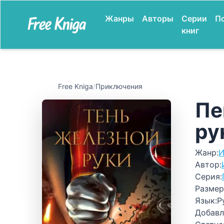
Жанры
Авторы
Серии
П
книг
Free Kniga
/
Приключения
Пе
ру
Жанр:
И
Автор:
Серия:
Размер
Язык:
Р
Добавл