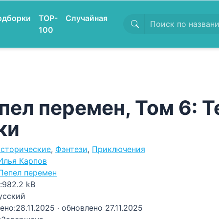
одборки
TOP-
Случайная
100
пел перемен, Том 6: 
ки
сторические
,
Фэнтези
,
Приключения
Илья Карпов
Пепел перемен
:
982.2 kB
усский
ено:
28.11.2025
· обновлено 27.11.2025