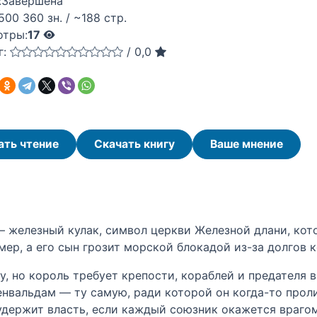
:
Завершена
500 360 зн. / ~188 стр.
отры:
17
г:
/
0,0
ать чтение
Скачать книгу
Ваше мнение
 железный кулак, символ церкви Железной длани, кото
ер, а его сын грозит морской блокадой из-за долгов 
, но король требует крепости, кораблей и предателя в
нвальдам — ту самую, ради которой он когда-то прол
удержит власть, если каждый союзник окажется враго