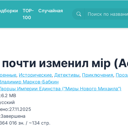
одборки
TOP-
Случайная
100
 почти изменил мiр (Ac
оенные
,
Исторические
,
Детективы
,
Приключения
,
Проз
Владимир Марков-Бабкин
Творцы Империи Единства ("Миры Нового Михаила")
:
6.2 MB
усский
ено:
27.11.2025
:
Завершена
364 016 зн. / ~134 стр.