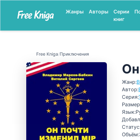
Жанры
Авторы
Серии
П
книг
Free Kniga
/
Приключения
Он
Жанр:
В
Автор:
Серия:
Размер
Язык:
Р
Добавл
Статус
Объём: