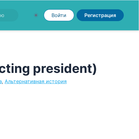
Войти
Регистрация
ting president)
а
,
Альтернативная история