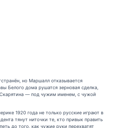
тстранён, но Маршалл отказывается
авы Белого дома рушатся зерновая сделка,
 Скарятина — под чужим именем, с чужой
ерике 1920 года не только русские играют в
дента тянут ниточки те, кто привык править
петь до того, как чужие руки перехватят