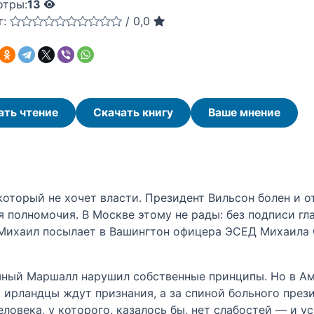
отры:
13
г:
/
0,0
ать чтение
Скачать книгу
Ваше мнение
оторый не хочет власти. Президент Вильсон болен и о
я полномочия. В Москве этому не рады: без подписи гл
 Михаил посылает в Вашингтон офицера ЭСЕД Михаила
ушный Маршалл нарушил собственные принципы. Но в Ам
 ирландцы ждут признания, а за спиной больного прези
ловека, у которого, казалось бы, нет слабостей — и ус