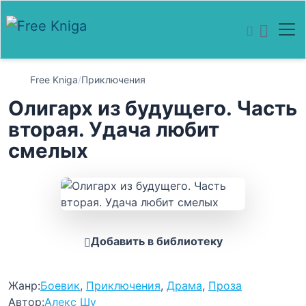
Free Kniga
/
Приключения
Олигарх из будущего. Часть
вторая. Удача любит
смелых
Добавить в библиотеку
Жанр:
Боевик
,
Приключения
,
Драма
,
Проза
Автор:
Алекс Шу