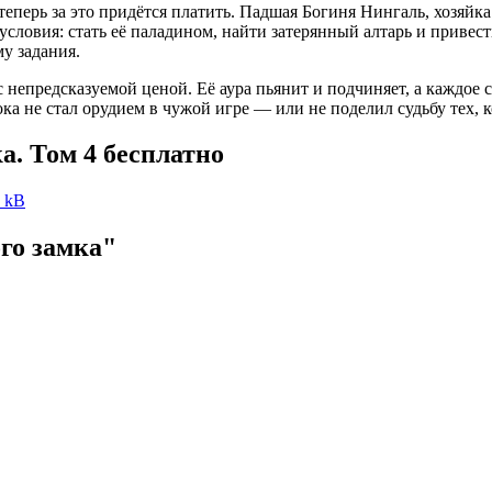
еперь за это придётся платить. Падшая Богиня Нингаль, хозяйка
словия: стать её паладином, найти затерянный алтарь и привест
у задания.
с непредсказуемой ценой. Её аура пьянит и подчиняет, а каждое 
ка не стал орудием в чужой игре — или не поделил судьбу тех, к
а. Том 4 бесплатно
6 kB
о замка"