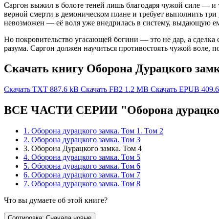
Саргон выжил в болоте теней лишь благодаря чужой силе — и т
верной смерти в демоническом плане и требует выполнить три у
невозможен — её воля уже внедрилась в систему, выдающую ем
Но покровительство угасающей богини — это не дар, а сделка 
разума. Саргон должен научиться противостоять чужой воле, по
Скачать книгу Оборона Дурацкого замк
Скачать TXT
887.6 kB
Скачать FB2
1.2 MB
Скачать EPUB
409.
ВСЕ ЧАСТИ СЕРИИ "Оборона дурацког
1. Оборона дурацкого замка. Том 1. Том 2
2. Оборона дурацкого замка. Том 3
3. Оборона Дурацкого замка. Том 4
4. Оборона дурацкого замка. Том 5
5. Оборона дурацкого замка. Том 6
6. Оборона дурацкого замка. Том 7
7. Оборона дурацкого замка. Том 8
Что вы думаете об этой книге?
Сортировка: Сначала новые