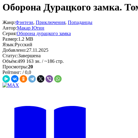
Оборона Дурацкого замка. То
Жанр:
Фэнтези
,
Приключения
,
Попаданцы
Автор:
Макар Ютин
Серия:
Оборона дурацкого замка
Размер:
1.2 MB
Язык:
Русский
Добавлено:
27.11.2025
Статус:
Завершена
Объём:
499 163 зн. / ~186 стр.
Просмотры:
20
Рейтинг:
/
0,0