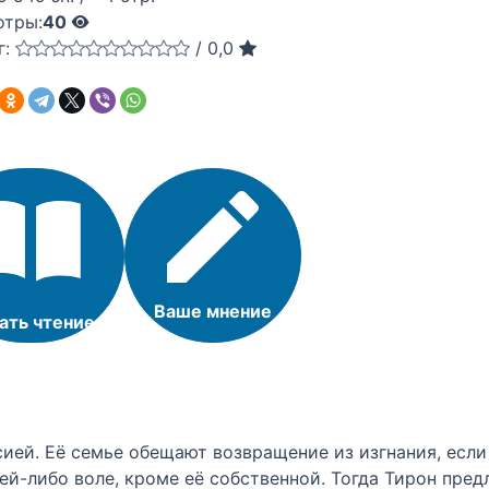
отры:
40
г:
/
0,0
Ваше мнение
ать чтение
ей. Её семье обещают возвращение из изгнания, если 
ей-либо воле, кроме её собственной. Тогда Тирон предл