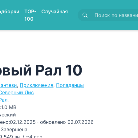
одборки
TOP-
Случайная
100
вый Рал 10
энтези
,
Приключения
,
Попаданцы
Северный Лис
Рал!
:
1.0 MB
усский
ено:
02.12.2025
· обновлено 02.07.2026
:
Завершена
9 549 зн. / ~4 стр.