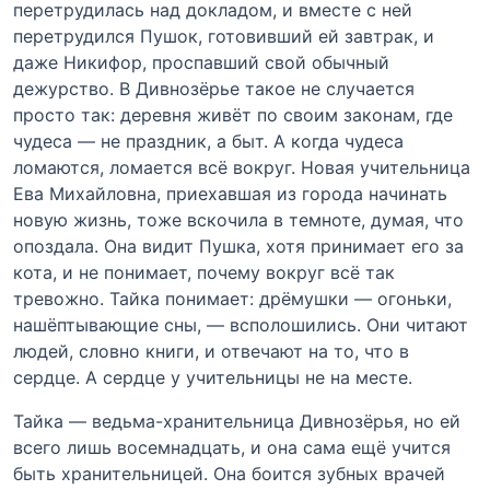
перетрудилась над докладом, и вместе с ней
перетрудился Пушок, готовивший ей завтрак, и
даже Никифор, проспавший свой обычный
дежурство. В Дивнозёрье такое не случается
просто так: деревня живёт по своим законам, где
чудеса — не праздник, а быт. А когда чудеса
ломаются, ломается всё вокруг. Новая учительница
Ева Михайловна, приехавшая из города начинать
новую жизнь, тоже вскочила в темноте, думая, что
опоздала. Она видит Пушка, хотя принимает его за
кота, и не понимает, почему вокруг всё так
тревожно. Тайка понимает: дрёмушки — огоньки,
нашёптывающие сны, — всполошились. Они читают
людей, словно книги, и отвечают на то, что в
сердце. А сердце у учительницы не на месте.
Тайка — ведьма-хранительница Дивнозёрья, но ей
всего лишь восемнадцать, и она сама ещё учится
быть хранительницей. Она боится зубных врачей