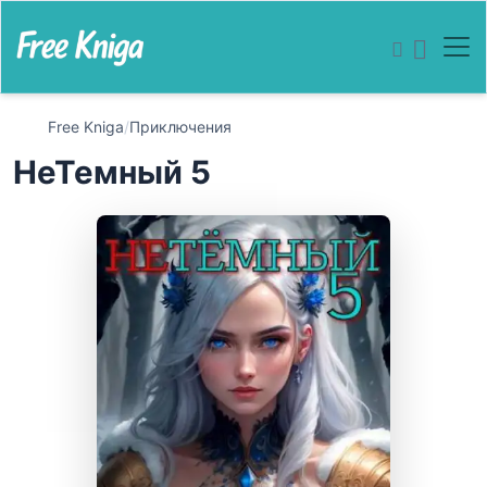
Free Kniga
/
Приключения
НеТемный 5