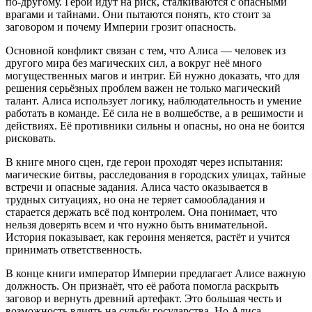
по-другому. Герои идут на риск, сталкиваются с опасными
врагами и тайнами. Они пытаются понять, кто стоит за
заговором и почему Империи грозит опасность.
Основной конфликт связан с тем, что Алиса — человек из
другого мира без магических сил, а вокруг неё много
могущественных магов и интриг. Ей нужно доказать, что для
решения серьёзных проблем важен не только магический
талант. Алиса использует логику, наблюдательность и умение
работать в команде. Её сила не в волшебстве, а в решимости и
действиях. Её противники сильны и опасны, но она не боится
рисковать.
В книге много сцен, где герои проходят через испытания:
магические битвы, расследования в городских улицах, тайные
встречи и опасные задания. Алиса часто оказывается в
трудных ситуациях, но она не теряет самообладания и
старается держать всё под контролем. Она понимает, что
нельзя доверять всем и что нужно быть внимательной.
История показывает, как героиня меняется, растёт и учится
принимать ответственность.
В конце книги император Империи предлагает Алисе важную
должность. Он признаёт, что её работа помогла раскрыть
заговор и вернуть древний артефакт. Это большая честь и
возможность влиять на судьбу государства. Но Алиса