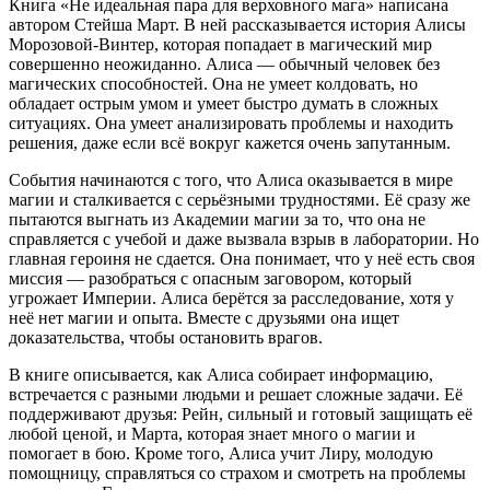
Книга «Не идеальная пара для верховного мага» написана
автором Стейша Март. В ней рассказывается история Алисы
Морозовой-Винтер, которая попадает в магический мир
совершенно неожиданно. Алиса — обычный человек без
магических способностей. Она не умеет колдовать, но
обладает острым умом и умеет быстро думать в сложных
ситуациях. Она умеет анализировать проблемы и находить
решения, даже если всё вокруг кажется очень запутанным.
События начинаются с того, что Алиса оказывается в мире
магии и сталкивается с серьёзными трудностями. Её сразу же
пытаются выгнать из Академии магии за то, что она не
справляется с учебой и даже вызвала взрыв в лаборатории. Но
главная героиня не сдается. Она понимает, что у неё есть своя
миссия — разобраться с опасным заговором, который
угрожает Империи. Алиса берётся за расследование, хотя у
неё нет магии и опыта. Вместе с друзьями она ищет
доказательства, чтобы остановить врагов.
В книге описывается, как Алиса собирает информацию,
встречается с разными людьми и решает сложные задачи. Её
поддерживают друзья: Рейн, сильный и готовый защищать её
любой ценой, и Марта, которая знает много о магии и
помогает в бою. Кроме того, Алиса учит Лиру, молодую
помощницу, справляться со страхом и смотреть на проблемы