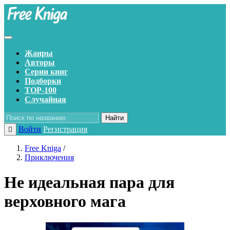
Жанры
Авторы
Серии книг
Подборки
TOP-100
Случайная
Найти
Войти
Регистрация
Free Kniga
/
Приключения
Не идеальная пара для
верховного мага