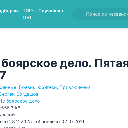
одборки
TOP-
Случайная
100
 боярское дело. Пятая
37
оенные
,
Боевик
,
Фэнтези
,
Приключения
Сергей Богдашов
Не боярское дело
:
556.3 kB
усский
ено:
28.11.2025
· обновлено 02.07.2026