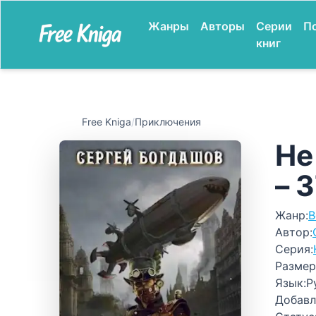
Жанры
Авторы
Серии
П
книг
Free Kniga
/
Приключения
Не
– 
Жанр:
В
Автор:
Серия:
Размер
Язык:
Р
Добавл