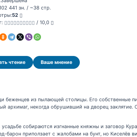
:
Завершена
102 441 зн. / ~38 стр.
отры:
52
г:
/
10,0
ать чтение
Ваше мнение
ди беженцев из пылающей столицы. Его собственные пи
ый архимаг, некогда обрушивший на дворец заклятие. 
в усадьбе собираются изгнанные княжны и заговор Кура
-барон приползает с жалобами на бунт, но Киселёв вид