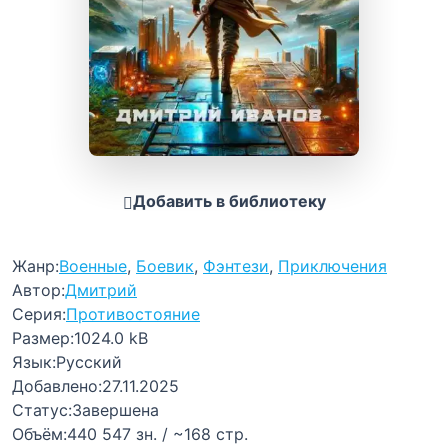
Добавить в библиотеку
Жанр:
Военные
,
Боевик
,
Фэнтези
,
Приключения
Автор:
Дмитрий
Серия:
Противостояние
Размер:
1024.0 kB
Язык:
Русский
Добавлено:
27.11.2025
Статус:
Завершена
Объём:
440 547 зн. / ~168 стр.