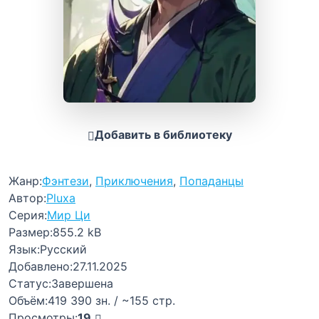
Добавить в библиотеку
Жанр:
Фэнтези
,
Приключения
,
Попаданцы
Автор:
Pluxa
Серия:
Мир Ци
Размер:
855.2 kB
Язык:
Русский
Добавлено:
27.11.2025
Статус:
Завершена
Объём:
419 390 зн. / ~155 стр.
Просмотры:
19