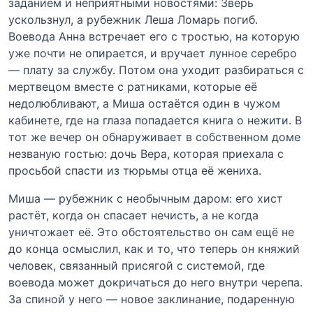
заданием и неприятными новостями: Зверь
ускользнул, а рубежник Леша Ломарь погиб.
Воевода Анна встречает его с тростью, на которую
уже почти не опирается, и вручает лунное серебро
— плату за службу. Потом она уходит разбираться с
мертвецом вместе с ратниками, которые её
недолюбливают, а Миша остаётся один в чужом
кабинете, где на глаза попадается книга о нежити. В
тот же вечер он обнаруживает в собственном доме
незваную гостью: дочь Вера, которая приехала с
просьбой спасти из тюрьмы отца её жениха.
Миша — рубежник с необычным даром: его хист
растёт, когда он спасает нечисть, а не когда
уничтожает её. Это обстоятельство он сам ещё не
до конца осмыслил, как и то, что теперь он княжий
человек, связанный присягой с системой, где
воевода может докричаться до него внутри черепа.
За спиной у него — новое заклинание, подаренную