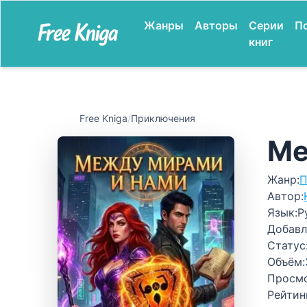
Жанры
Авторы
Серии
П
книг
Free Kniga
/
Приключения
Ме
Жанр:
П
Автор:
Язык:
Р
Добавл
Статус
Объём:
Просм
Рейтин