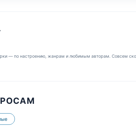
У
рки — по настроению, жанрам и любимым авторам. Совсем скор
ПРОСАМ
мые