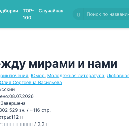
одборки
TOP-
Случайная
100
жду мирами и нами
риключения
,
Юмор
,
Молодежная литература
,
Любовное
Юлия Сергеевна Васильева
усский
ено:
08.07.2026
:
Завершена
302 529 зн. / ~116 стр.
отры:
112
г:
/
0,0