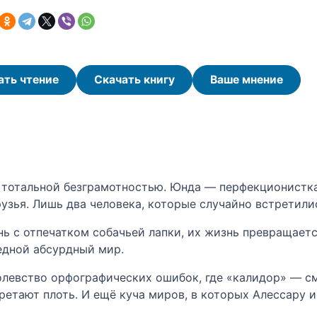
ать чтение
Скачать книгу
Ваше мнение
 и тотальной безграмотностью. Юнда — перфекционистк
рузья. Лишь два человека, которые случайно встретили
ь с отпечатком собачьей лапки, их жизнь превращаетс
едной абсурдный мир.
ролевство орфографических ошибок, где «калидор» — с
бретают плоть. И ещё куча миров, в которых Алессару 