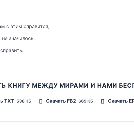
ам с этим справится;
 не значилось.
исправить.
ТЬ КНИГУ МЕЖДУ МИРАМИ И НАМИ БЕС
ть TXT
Скачать FB2
Скачать E
538 КБ
669 КБ