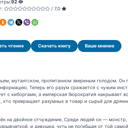
отры:
92
г:
/
7,0
ать чтение
Скачать книгу
Ваше мнение
ньем, мутантском, пропитанном звериным голодом. Он 
информацию. Теперь его разум сражается с чужим инст
вует с киборгами, а имперская бюрократия накрывает в
х, кто превращает разумных в товар и сырьё для дрянн
ён на двойное отчуждение. Среди людей он — монстр,
зрывчаткой, и девушка, чуть не погибшая от той само