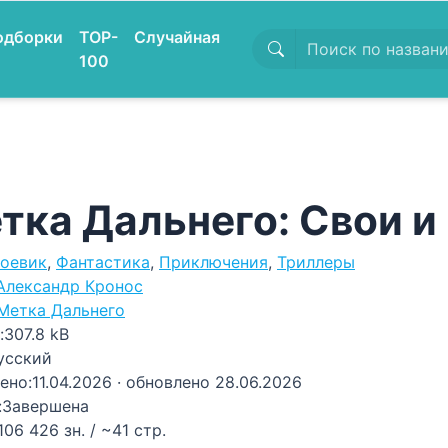
одборки
TOP-
Случайная
100
тка Дальнего: Свои и
оевик
,
Фантастика
,
Приключения
,
Триллеры
Александр Кронос
Метка Дальнего
:
307.8 kB
усский
ено:
11.04.2026
· обновлено 28.06.2026
:
Завершена
106 426 зн. / ~41 стр.