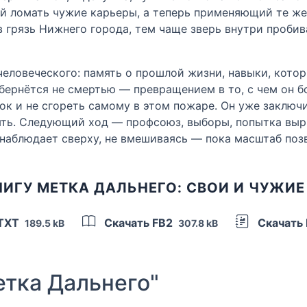
ший ломать чужие карьеры, а теперь применяющий те 
в грязь Нижнего города, тем чаще зверь внутри проби
 человеческого: память о прошлой жизни, навыки, кото
бернётся не смертью — превращением в то, с чем он б
к и не сгореть самому в этом пожаре. Он уже заключ
рять. Следующий ход — профсоюз, выборы, попытка вы
я наблюдает сверху, не вмешиваясь — пока масштаб поз
НИГУ МЕТКА ДАЛЬНЕГО: СВОИ И ЧУЖИЕ
 TXT
Скачать FB2
Скачать
189.5 kB
307.8 kB
тка Дальнего"