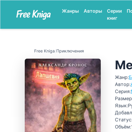
Жанры
Авторы
Серии
П
книг
Free Kniga
/
Приключения
Ме
Жанр:
Б
Автор:
Серия:
Размер
Язык:
Р
Добавл
Статус
Объём: