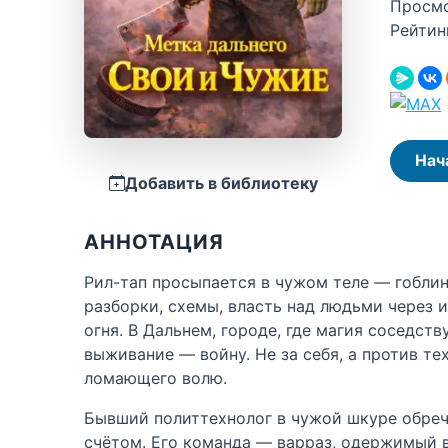
Просм
Рейтин
Нач
Добавить в библиотеку
АННОТАЦИЯ
Рил-тап просыпается в чужом теле — гобли
разборки, схемы, власть над людьми через 
огня. В Дальнем, городе, где магия соседст
выживание — войну. Не за себя, а против те
ломающего волю.
Бывший политтехнолог в чужой шкуре обреч
счётом. Его команда — варраз, одержимый в