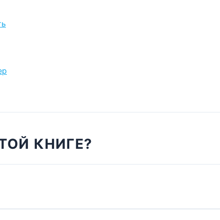
ть
ер
ТОЙ КНИГЕ?