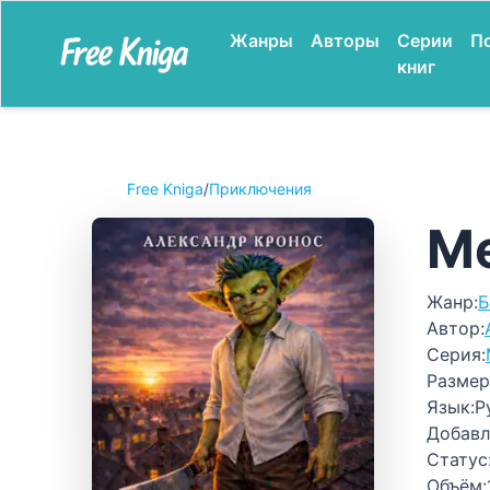
Жанры
Авторы
Серии
П
книг
Free Kniga
/
Приключения
Ме
Жанр:
Б
Автор:
Серия:
Размер
Язык:
Р
Добавл
Статус
Объём: