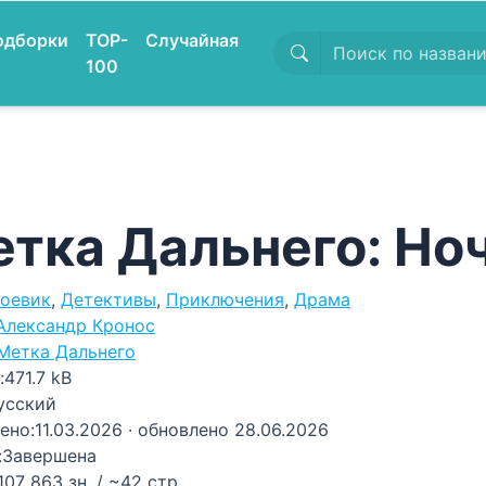
одборки
TOP-
Случайная
100
тка Дальнего: Но
оевик
,
Детективы
,
Приключения
,
Драма
Александр Кронос
Метка Дальнего
:
471.7 kB
усский
ено:
11.03.2026
· обновлено 28.06.2026
:
Завершена
107 863 зн. / ~42 стр.