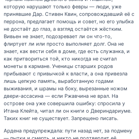
которую нарушают только февры — люди, уже
принявшие Дар. Стивен Квин, сопровождавший её с
перрона, предлагает помощь и совет, но его улыбка
не достаёт до глаз, а взгляд остаётся жёстким.
Вивьен не знает, подозревает ли он что-то,
флиртует ли или просто выполняет долг. Она не
знает, как вести себя в доме, где есть служанка, и
как притвориться той, кто никогда не считал
монеты в кармане. Ученицы старших родов
прибывают с привычкой к власти, а она привезла
лишь цепкую память, выработанную годами
выживания, и шрамы на боку, вырезанные ножом
двери-ассасина — если Ржавчина не врал. На
острове она уже совершила ошибку: спросила у
Итана Клейта, читал ли он книги о Двериндариуме.
Таких книг не существует. Запрещено писать.
Ардена предупреждала: пути назад нет, за подмену
— пытки и смерть, и никто не подтвердит её