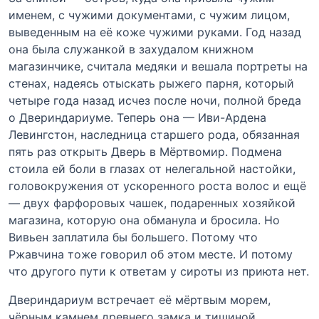
именем, с чужими документами, с чужим лицом,
выведенным на её коже чужими руками. Год назад
она была служанкой в захудалом книжном
магазинчике, считала медяки и вешала портреты на
стенах, надеясь отыскать рыжего парня, который
четыре года назад исчез после ночи, полной бреда
о Двериндариуме. Теперь она — Иви-Ардена
Левингстон, наследница старшего рода, обязанная
пять раз открыть Дверь в Мёртвомир. Подмена
стоила ей боли в глазах от нелегальной настойки,
головокружения от ускоренного роста волос и ещё
— двух фарфоровых чашек, подаренных хозяйкой
магазина, которую она обманула и бросила. Но
Вивьен заплатила бы большего. Потому что
Ржавчина тоже говорил об этом месте. И потому
что другого пути к ответам у сироты из приюта нет.
Двериндариум встречает её мёртвым морем,
чёрным камнем древнего замка и тишиной,