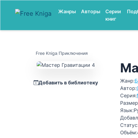
Жанры
Авторы
Серии
Под
книг
Free Kniga
/
Приключения
Ма
Жанр:
Б
Добавить в библиотеку
Автор:
Серия:
Размер
Язык:
Р
Добавл
Статус
Объём: