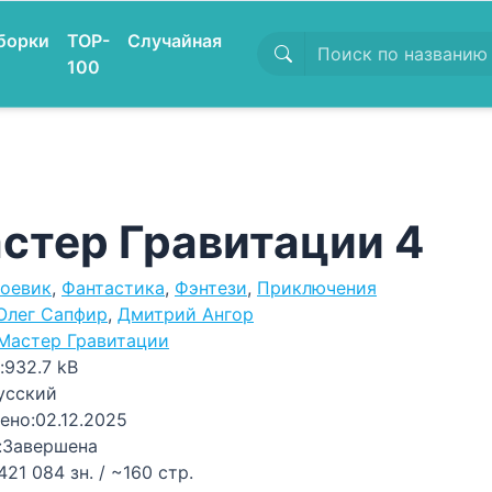
борки
TOP-
Случайная
100
стер Гравитации 4
оевик
,
Фантастика
,
Фэнтези
,
Приключения
Олег Сапфир
,
Дмитрий Ангор
Мастер Гравитации
:
932.7 kB
усский
ено:
02.12.2025
:
Завершена
421 084 зн. / ~160 стр.