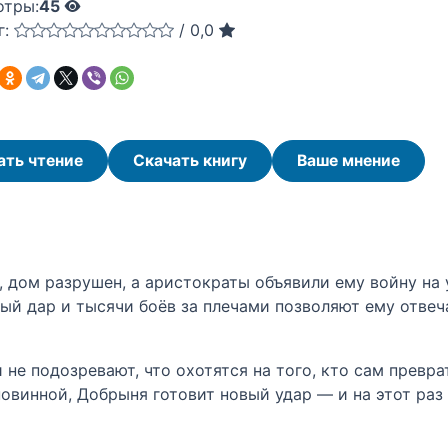
отры:
45
г:
/
0,0
ать чтение
Скачать книгу
Ваше мнение
 дом разрушен, а аристократы объявили ему войну на 
ный дар и тысячи боёв за плечами позволяют ему отвеч
 не подозревают, что охотятся на того, кто сам превра
овинной, Добрыня готовит новый удар — и на этот раз ц