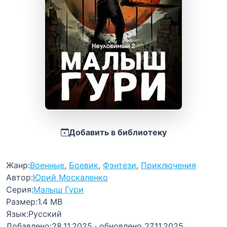
Добавить в библиотеку
Жанр:
Военные
,
Боевик
,
Фэнтези
,
Приключения
Автор:
Юрий Москаленко
Серия:
Малыш Гури
Размер:
1.4 MB
Язык:
Русский
Добавлено:
28.11.2025
· обновлено 27.11.2025